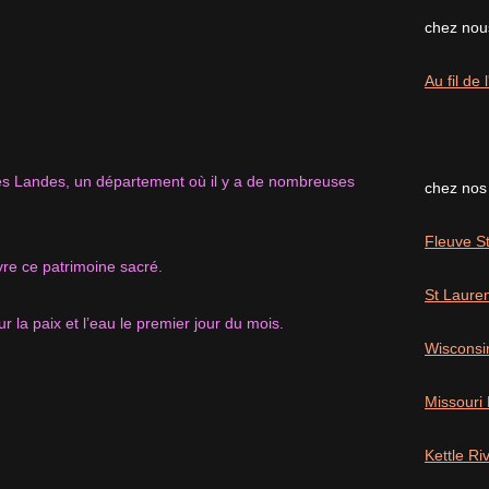
chez nous
Au fil de
les Landes, un département où il y a de nombreuses
chez nos
Fleuve St
ivre ce patrimoine sacré.
St Laure
r la paix et l’eau le premier jour du mois.
Wisconsi
Missouri
Kettle R