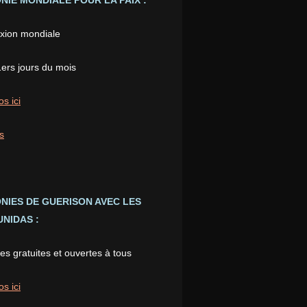
IE MONDIALE POUR LA PAIX :
xion mondiale
1ers jours du mois
os ici
s
NIES DE GUERISON AVEC LES
NIDAS :
s gratuites et ouvertes à tous
os ici