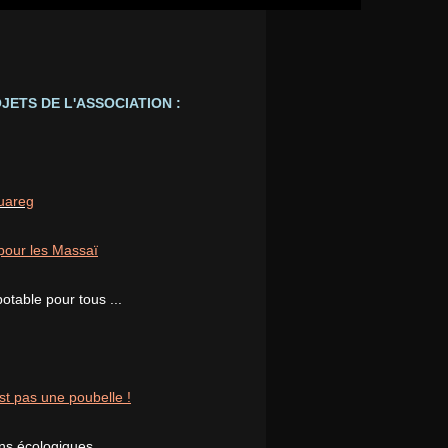
JETS DE L'ASSOCIATION :
ouareg
pour les Massaï
potable pour tous ...
st pas une poubelle !
ons écologiques