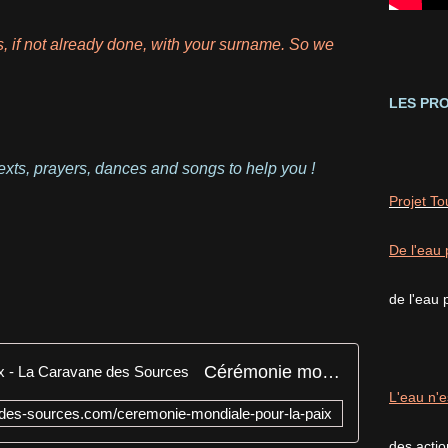
 if not already done, with your surname. So we
LES PRO
 texts, prayers, dances and songs to help you !
Projet T
De l'eau 
de l'eau 
Cérémonie mondiale pour la paix - La Caravane des Sources
L'eau n'e
e-des-sources.com/ceremonie-mondiale-pour-la-paix
des acti