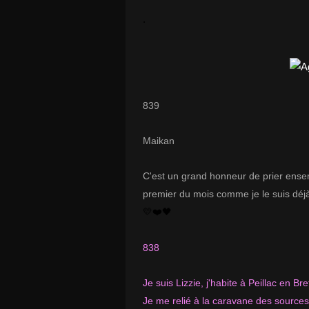
.
839
Maikan
C'est un grand honneur de prier ensem
premier du mois comme je le suis déj
💛❤️🖤
838
Je suis Lizzie, j'habite à Peillac en B
Je me relié à la caravane des sources 