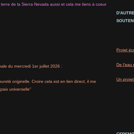
 terre de la Sierra Nevada aussi et cela me tiens à coeur
D'AUTR
SOUTEN
Projet éc
De l'eau 
ale du mercredi 1er juillet 2026 :
Un projet
reté originelle. Croire cela est en lien direct, il me
paix universelle"