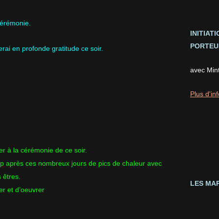
cérémonie.
INITIAT
PORTEUS
rai en profonde gratitude ce soir.
avec Min
Plus d'inf
per à la cérémonie de ce soir.
oup après ces nombreux jours de pics de chaleur avec
 êtres.
LES MAR
per et d’oeuvrer