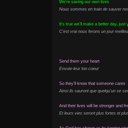
We're saving our own lives
Nous sommes en train de sauver no
It's true we'll make a better day, jus
C'est vrai nous ferons un jour meilleu
Send them your heart
Envoie-leur ton coeur
So they'll know that someone cares
Ainsi ils sauront que quelqu'un se s
And their lives will be stronger and f
Et leurs vies seront plus fortes et plu
As God has shown us by turning sto