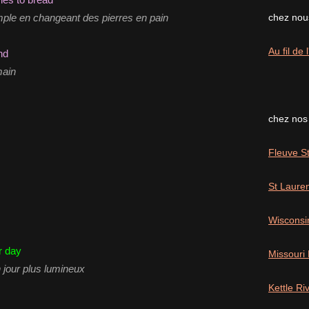
le en changeant des pierres en pain
chez nous
Au fil de
and
main
chez nos
Fleuve St
St Laure
Wisconsi
r day
Missouri
jour plus lumineux
Kettle R