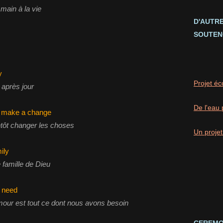
 main à la vie
D'AUTR
SOUTEN
ay
Projet éc
 après jour
De l'eau 
n make a change
ntôt changer les choses
Un projet
mily
e famille de Dieu
e need
'amour est tout ce dont nous avons besoin