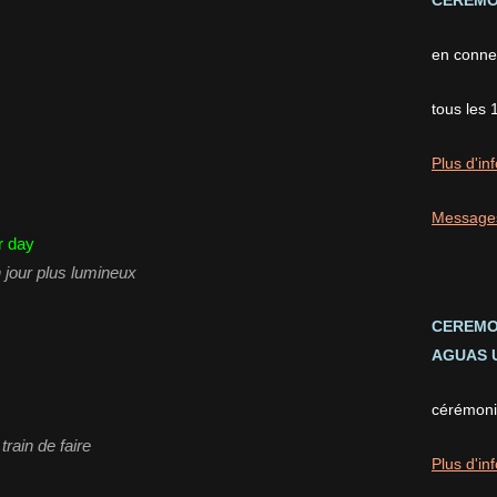
CEREMON
en conne
tous les 
Plus d'inf
Message
r day
jour plus lumineux
CEREMO
AGUAS U
cérémonie
rain de faire
Plus d'inf