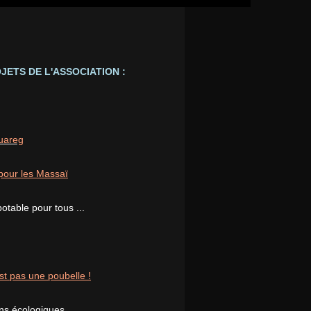
JETS DE L'ASSOCIATION :
ouareg
pour les Massaï
potable pour tous ...
st pas une poubelle !
ons écologiques