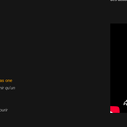
 as one
nir qu'un
ourir