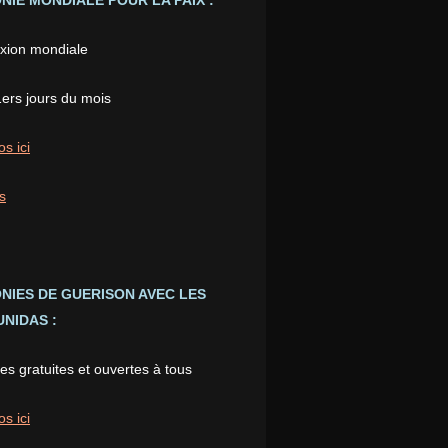
IE MONDIALE POUR LA PAIX :
xion mondiale
1ers jours du mois
os ici
s
NIES DE GUERISON AVEC LES
NIDAS :
s gratuites et ouvertes à tous
os ici