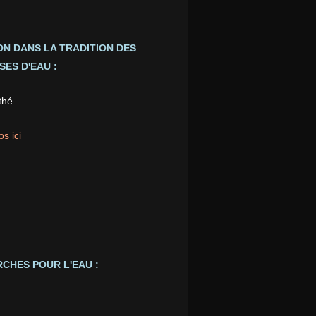
ION DANS LA TRADITION DES
ES D'EAU :
thé
os ici
CHES POUR L'EAU :