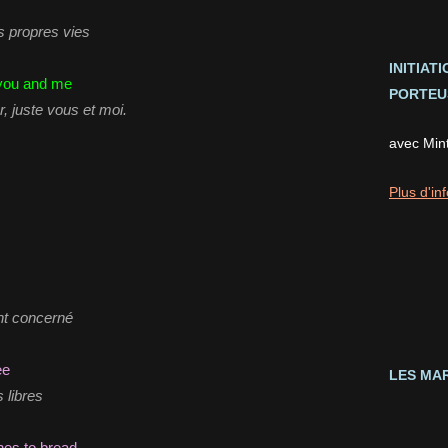
s propres vies
INITIAT
t you and me
PORTEUS
r, juste vous et moi.
avec Min
Plus d'inf
ent concerné
ree
LES MAR
s libres
nes to bread