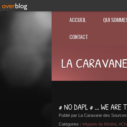
ACCUEIL
QUI SOMME
CONTACT
LA CARAVANE
# NO DAPL # ... WE ARE T
Publié par La Caravane des Sources
Catégories :
#Appels de Minthé
,
#Ch