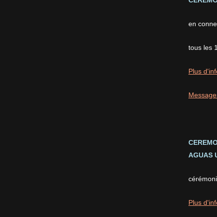
CEREMON
m
i
l
en conne
l
i
tous les 
e
r
s
Plus d'inf
d
'
Message
a
c
t
e
u
CEREMO
r
AGUAS U
s
p
o
cérémonie
l
i
Plus d'inf
t
i