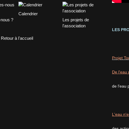
d
e
l
Calendrier
a
nous ?
Les projets de
N
l'association
LES PRO
a
t
Retour à l'accueil
u
r
e
Projet T
2
0
1
De l'eau 
6
a
de l'eau 
d
é
b
u
t
L'eau n'e
é
l
e
des acti