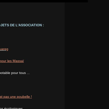
JETS DE L'ASSOCIATION :
ouareg
pour les Massaï
potable pour tous ...
st pas une poubelle !
ons écologiques