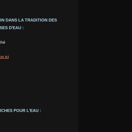
ION DANS LA TRADITION DES
ES D'EAU :
thé
os ici
CHES POUR L'EAU :