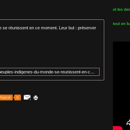
et les de
tout en b
Les peuple
L
e
C
o
n
g
https://mrmondialisation.org/les-peuples-indigenes-du-monde-se-reunissent-en-ce-moment/
r
è
s
M
o
Repost
0
n
d
i
a
l