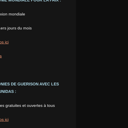
IE MONDIALE POUR LA PAIX :
xion mondiale
1ers jours du mois
os ici
s
NIES DE GUERISON AVEC LES
NIDAS :
s gratuites et ouvertes à tous
os ici