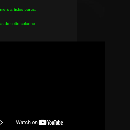
rniers articles parus,
as de cette colonne
s indigènes du monde se réunissent en ce moment. Leur b