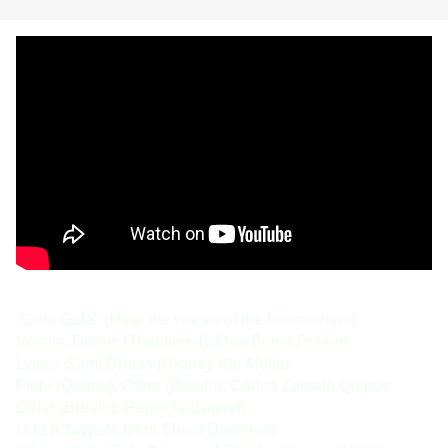
''Gula Gula'' (Hear the voices of the foremothers) 
Vocals, Drums (Traditional): Mari Boine Persen 
Lyrics: Sami Drums (Drone): Ale Möller 
Flute (Quena), Other (Breath): Carlos Zamata Quipse 
Other (Breath): Roger Ludvigsen 
Udu (Claypot): Unni Shael Damslora 