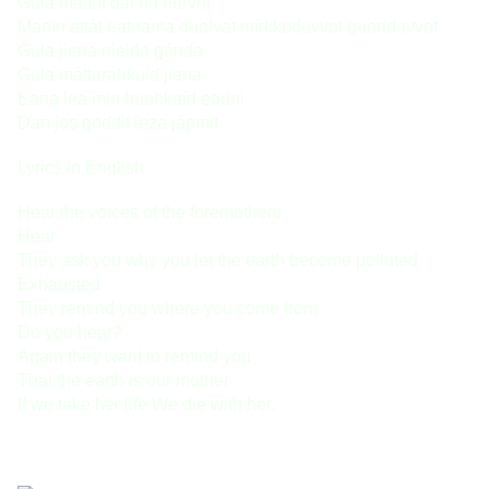
Gula máttut dál du èurvot 
Manin attát eatnama duolvat mirkkoduvvot guoriduvvot 
Gula jiena nieida gánda 
Gula máttaráhkuid jiena 
Eana lea min buohkaid eadni 
Dan jos goddit ieza jápmit 
Lyrics in English: 
Hear the voices of the foremothers 
Hear 
They ask you why you let the earth become polluted 
Exhausted 
They remind you where you come from 
Do you hear? 
Again they want to remind you 
That the earth is our mother 
If we take her life We die with her.