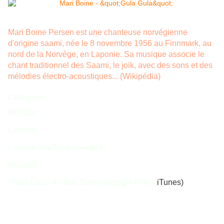
Mari Boine Persen est une chanteuse norvégienne 
d'origine saami, née le 8 novembre 1956 au Finnmark, au 
nord de la Norvège, en Laponie. Sa musique associe le 
chant traditionnel des Saami, le joik, avec des sons et des 
mélodies électro-acoustiques... (Wikipédia)
Catégorie
Musique
Licence
Licence YouTube standard
Musique
"Gula Gula" de 
Mari Boine
 (
Google Play
 • 
iTunes
)