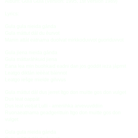
Album: Gula Gula (Version: 1995, 1st Version 1989) 
Lyrics: 
Gula gula 
nieida gánda 
Gula máttut dál du èurvot 
Manin attát eatnama duolvat mirkkoduvvot guoriduvvot 
Gula jiena nieida gánda 
Gula máttaráhkuid jiena 
Eana lea min buohkaid eadni dan jos goddit ieza jápmit 
Leatgo diktán ieèèat báinnot 
Leatgo iešge mielde gilvvus 
Gula máttut dál dus jerret Itgo don muitte gos don vulget 
Dus leat oappát 
Dus leat vieljat Lulli - ameriihka arvevuvddiin 
Ruonaeatnama geadgerittuin Itgo don muitte gos don 
vulget 
Gula gula nieida gánda 