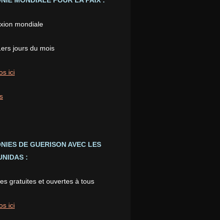
IE MONDIALE POUR LA PAIX :
xion mondiale
1ers jours du mois
os ici
s
NIES DE GUERISON AVEC LES
NIDAS :
s gratuites et ouvertes à tous
os ici