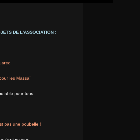
JETS DE L'ASSOCIATION :
ouareg
pour les Massaï
potable pour tous ...
st pas une poubelle !
ons écologiques