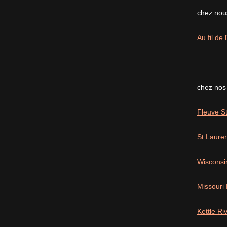
chez nous
Au fil de
chez nos
Fleuve St
St Laure
Wisconsi
Missouri
Kettle R