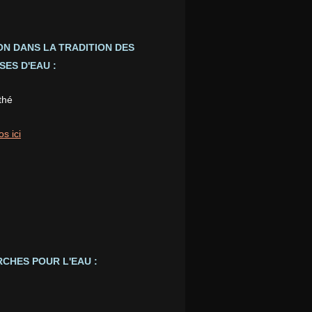
ION DANS LA TRADITION DES
ES D'EAU :
thé
os ici
CHES POUR L'EAU :