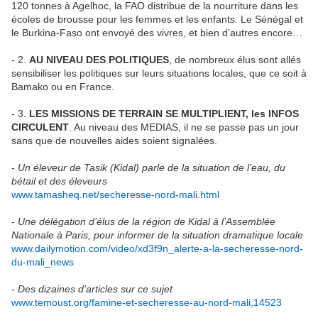
120 tonnes à Agelhoc, la FAO distribue de la nourriture dans les
écoles de brousse pour les femmes et les enfants. Le Sénégal et
le Burkina-Faso ont envoyé des vivres, et bien d’autres encore…
- 2.
AU NIVEAU DES POLITIQUES
, de nombreux élus sont allés
sensibiliser les politiques sur leurs situations locales, que ce soit à
Bamako ou en France.
- 3.
LES MISSIONS DE TERRAIN SE MULTIPLIENT, les INFOS
CIRCULENT
. Au niveau des MEDIAS, il ne se passe pas un jour
sans que de nouvelles aides soient signalées.
-
Un éleveur de Tasik (Kidal) parle de la situation de l’eau, du
bétail et des éleveurs
www.tamasheq.net/secheresse-nord-mali.html
-
Une délégation d’élus de la région de Kidal à l’Assemblée
Nationale à Paris, pour informer de la situation dramatique locale
www.dailymotion.com/video/xd3f9n_alerte-a-la-secheresse-nord-
du-mali_news
-
Des dizaines d’articles sur ce sujet
www.temoust.org/famine-et-secheresse-au-nord-mali,14523