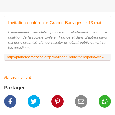
Invitation conférence Grands Barrages le 13 mai: le programme
L'évènement parallèle proposé gratuitement par une
coalition de la société civile en France et dans d'autres pays
est donc organisé afin de susciter un débat public ouvert sur
les questions...
http://planeteamazone.org/?mailpoet_router&endpoint=view_in_browser&action=view&data=WzgsMCwyNDYxLCJmMzFhYjYiLDYsMF0
#Environnement
Partager