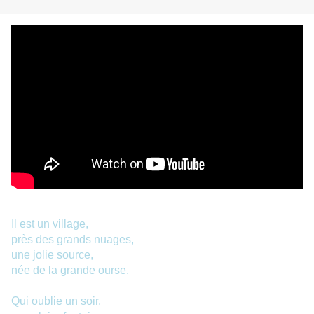
Il est un village,
près des grands nuages,
une jolie source,
née de la grande ourse.
Qui oublie un soir,