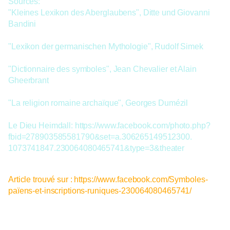
Sources:
"Kleines Lexikon des Aberglaubens", Ditte und Giovanni
Bandini
"Lexikon der germanischen Mythologie", Rudolf Simek
"Dictionnaire des symboles", Jean Chevalier et Alain
Gheerbrant
"La religion romaine archaïque", Georges Dumézil
Le Dieu Heimdall:
https://www.facebook.com/
photo.php?
fbid=278903585581
790&set=a.306265149512300.
1073741847.230064080465741
&type=3&theater
Article trouvé sur :
https://www.facebook.com/Symboles-
païens-et-inscriptions-runiques-230064080465741/