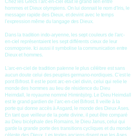
Chez les Grecs l'arc-en-ciel était le grand lien entre
hommes et Dieux olympiens. On lui donnait le nom d'Iris, le
messager rapide des Dieux, et devint avec le temps
l'expression même du langage des Dieux.
Dans la tradition indo-aryenne, les sept couleurs de l'arc-
en-ciel représentaient les sept différents cieux de leur
cosmogonie. Ici aussi il symbolise la communication entre
Dieux et hommes.
L'arc-en-ciel de tradition païenne le plus célèbre est sans
aucun doute celui des peuples germano-nordiques. C'est le
pont Bifrost. Il est le pont arc-en-ciel divin, celui qui relie le
monde des hommes au lieu de résidence du Dieu
Heimdall, le royaume nommé Himinbjörg. Le Dieu Heimdall
est le grand gardien de l'arc-en-ciel Bifrost. Il veille à la
porte qui donne accès à Asgard, le monde des Dieux Ases.
En tant que veilleur de la porte divine, il peut être comparé
au Dieu bicéphale des Romains, le Dieu Janus, celui qui
garde la grande porte des transitions cycliques et du monde
céleste des Dieux. Les textes anciens disent que les Ases