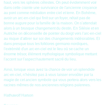
haut, vers les sphères célestes. On peut évidemment voir
dans cette crainte une survivance de l'ancienne croyance
au pont comme médiation entre ciel et terre. En Bohème,
avoir un arc-en-ciel qui finit sur un foyer, nétait pas de
bonne augure pour la famille de la maison. On s'attendait
alors à un brusque changement du destin. En Silésie et en
Autriche on déconseille de pointer du doigt vers l'arc-en-ciel
au risque d'attirer sur soi des changements indésirables. Et
dans presque tous les folklores germano-nordiques,
l'extrémité d'un arc-en-ciel est le lieu où se cache un
énorme trésor, élément mythologique symbolique mettant
l'accent sur l'aspect hautement sacré du lieu.
Ainsi, lorsque vous avez la chance de voir un splendide
arc-en-ciel, n'hésitez pas à vous laisser envoûter par la
magie de cet ancien symbole qui vous portera alors vers les
racines mêmes de nos anciennes religions païennes.
Hathuwolf Harson