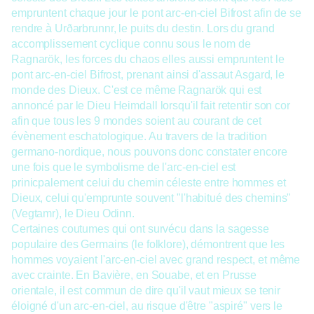
empruntent chaque jour le pont arc-en-ciel Bifrost afin de se
rendre à Urðarbrunnr, le puits du destin. Lors du grand
accomplissement cyclique connu sous le nom de
Ragnarök, les forces du chaos elles aussi empruntent le
pont arc-en-ciel Bifrost, prenant ainsi d'assaut Asgard, le
monde des Dieux. C'est ce même Ragnarök qui est
annoncé par le Dieu Heimdall lorsqu'il fait retentir son cor
afin que tous les 9 mondes soient au courant de cet
évènement eschatologique. Au travers de la tradition
germano-nordique, nous pouvons donc constater encore
une fois que le symbolisme de l'arc-en-ciel est
prinicpalement celui du chemin céleste entre hommes et
Dieux, celui qu'emprunte souvent "l'habitué des chemins"
(Vegtamr), le Dieu Odinn.
Certaines coutumes qui ont survécu dans la sagesse
populaire des Germains (le folklore), démontrent que les
hommes voyaient l'arc-en-ciel avec grand respect, et même
avec crainte. En Bavière, en Souabe, et en Prusse
orientale, il est commun de dire qu'il vaut mieux se tenir
éloigné d'un arc-en-ciel, au risque d'être "aspiré" vers le