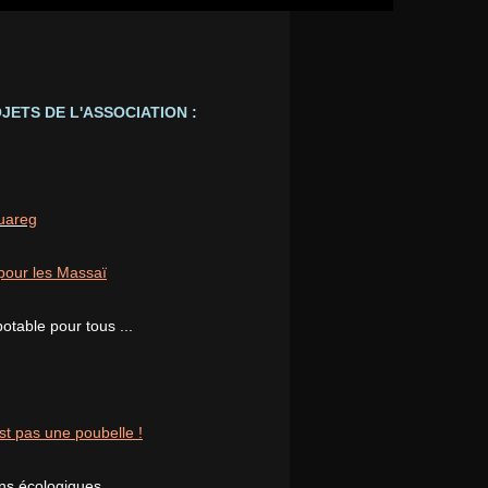
JETS DE L'ASSOCIATION :
ouareg
pour les Massaï
potable pour tous ...
st pas une poubelle !
ons écologiques