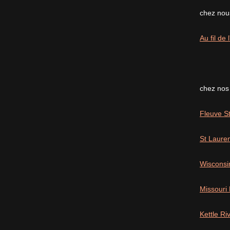
chez nous
Au fil de
chez nos
Fleuve St
St Laure
Wisconsi
Missouri
Kettle R