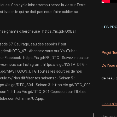
ques. Son cycle ininterrompu berce la vie sur Terre 
i évidente qui ne doit pas nous faire oublier sa 
LES PRO
enseignante-chercheuse : 
https://is.gd/iOXBs1
ode 67, Eau rage, eau des espoirs !” sur 
s.gd/wikiDTG_67
 - Abonnez-vous sur YouTube : 
Projet T
sur Facebook : 
https://is.gd/FB_DTG
 - Suivez-nous sur 
uivez-nous sur Instagram : 
https://is.gd/INSTA_DTG
 - 
De l'eau 
/is.gd/MASTODON_DTG
 Toutes les sources de nos 
eule.tv/
 Nos différentes saisons : - Saison 5 : 
de l'eau 
tps://is.gd/DTG_S04
 - Saison 3 : 
https://is.gd/DTG_S03
 - 
ison 1 : 
https://is.gd/DTG_S01
 Coproduit par IRL/Les 
tube.com/channel/UCqap...
L'eau n'e
des acti