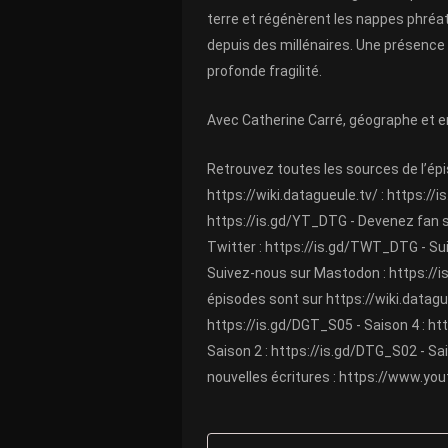
terre et régénèrent les nappes phréati
depuis des millénaires. Une présence s
profonde fragilité. 
Avec Catherine Carré, géographe et 
Retrouvez toutes les sources de l’épis
https://wiki.datagueule.tv/
 : 
https://i
https://is.gd/YT_DTG
 - Devenez fan 
Twitter : 
https://is.gd/TWT_DTG
 - S
Suivez-nous sur Mastodon : 
https:/
épisodes sont sur 
https://wiki.datagu
https://is.gd/DGT_S05
 - Saison 4 : 
ht
Saison 2 : 
https://is.gd/DTG_S02
 - Sa
nouvelles écritures : 
https://www.you