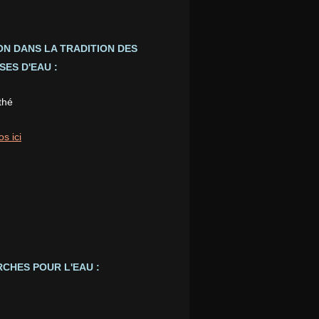
ION DANS LA TRADITION DES
ES D'EAU :
thé
os ici
CHES POUR L'EAU :