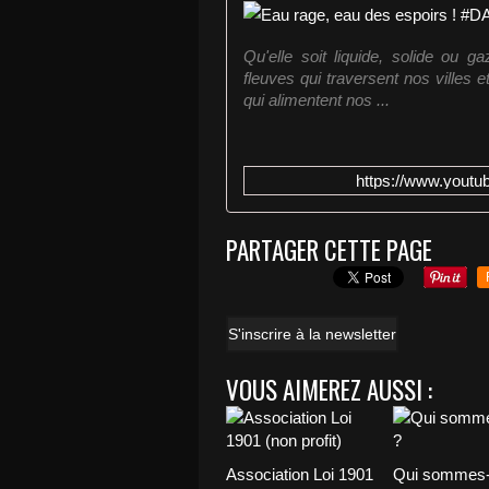
Qu'elle soit liquide, solide ou 
fleuves qui traversent nos villes 
qui alimentent nos ...
https://www.you
PARTAGER CETTE PAGE
S'inscrire à la newsletter
VOUS AIMEREZ AUSSI :
Association Loi 1901
Qui sommes-