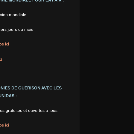
IE MONDIALE POUR LA PAIX :
xion mondiale
1ers jours du mois
os ici
s
NIES DE GUERISON AVEC LES
NIDAS :
s gratuites et ouvertes à tous
os ici