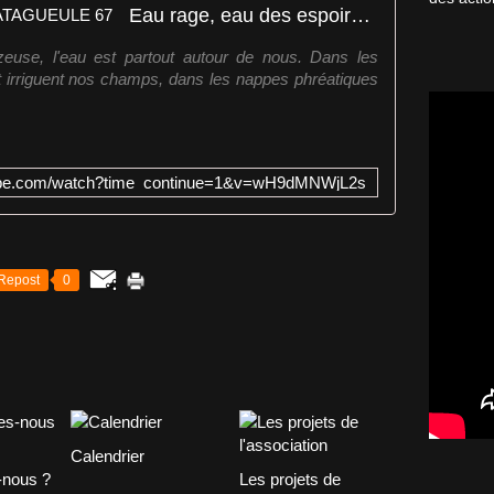
Eau rage, eau des espoirs ! #DATAGUEULE 67
gazeuse, l'eau est partout autour de nous. Dans les
et irriguent nos champs, dans les nappes phréatiques
tube.com/watch?time_continue=1&v=wH9dMNWjL2s
Repost
0
Calendrier
nous ?
Les projets de