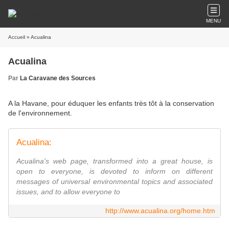
MENU
Accueil
» Acualina
Acualina
Par
La Caravane des Sources
A la Havane, pour éduquer les enfants très tôt à la conservation
de l'environnement.
Acualina:
Acualina's web page, transformed into a great house, is
open to everyone, is devoted to inform on different
messages of universal environmental topics and associated
issues, and to allow everyone to
http://www.acualina.org/home.htm