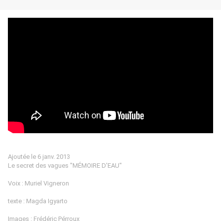
Ajoutée le 6 janv. 2013
Le secret des vagues "MÉMOIRE D'EAU"
Voix : Muriel Vigneron
texte : Magda Igyarto
Images : Frédéric Pérroux