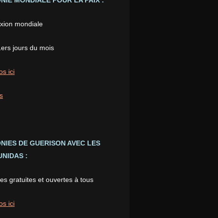
IE MONDIALE POUR LA PAIX :
xion mondiale
1ers jours du mois
os ici
s
NIES DE GUERISON AVEC LES
NIDAS :
s gratuites et ouvertes à tous
os ici