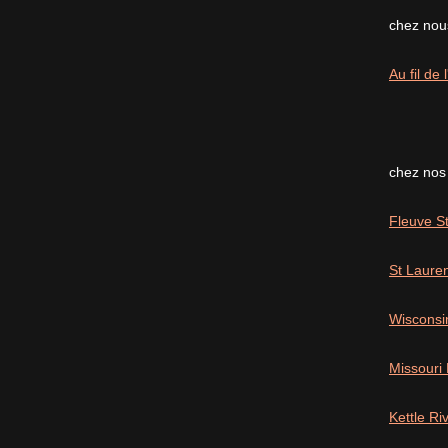
chez nous
Au fil de
chez nos
Fleuve St
St Laure
Wisconsi
Missouri
Kettle R