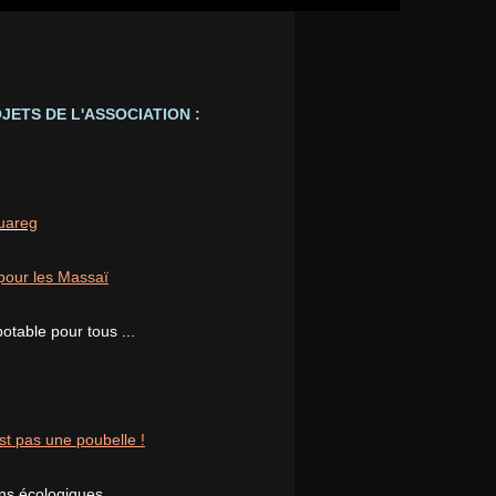
JETS DE L'ASSOCIATION :
ouareg
pour les Massaï
potable pour tous ...
st pas une poubelle !
ons écologiques