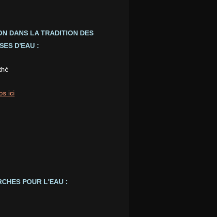
ION DANS LA TRADITION DES
ES D'EAU :
thé
os ici
CHES POUR L'EAU :