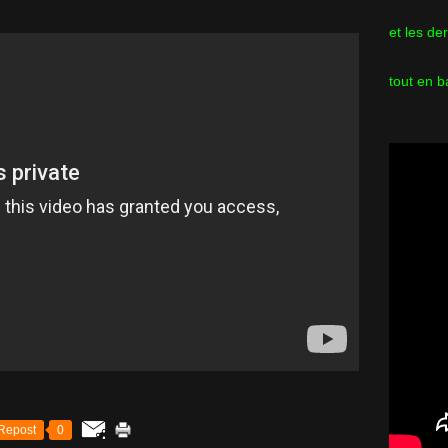
et les de
tout en b
Repost
0