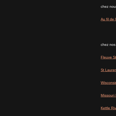
chez nous
Au fil de
chez nos
Fleuve St
St Laure
Wisconsi
Missouri
Kettle R