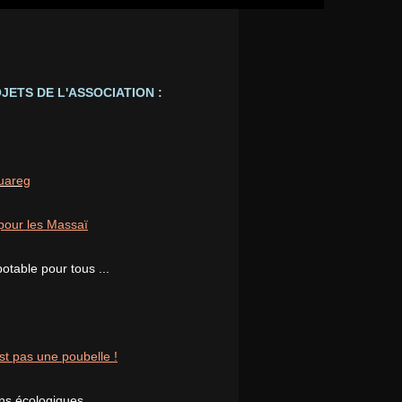
JETS DE L'ASSOCIATION :
ouareg
pour les Massaï
potable pour tous ...
st pas une poubelle !
ons écologiques