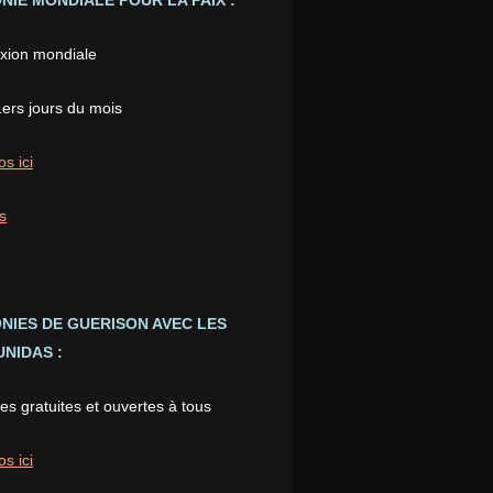
IE MONDIALE POUR LA PAIX :
xion mondiale
1ers jours du mois
os ici
s
NIES DE GUERISON AVEC LES
NIDAS :
s gratuites et ouvertes à tous
os ici