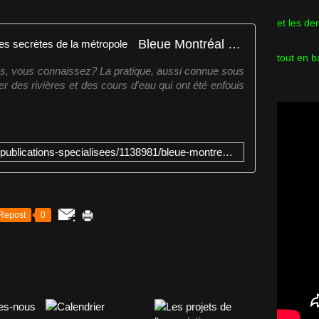
et les de
Bleue Montréal dévoile les rivières secrètes de la métropole
tout en b
es, vous connaissez? La pratique, aussi connue sous
ler des rivières et des cours d'eau qui ont été enfouis
http://journalmetro.com/dossiers/publications-specialisees/1138981/bleue-montreal-devoile-les-rivieres-secretes-de-la-metropole/
Repost
0