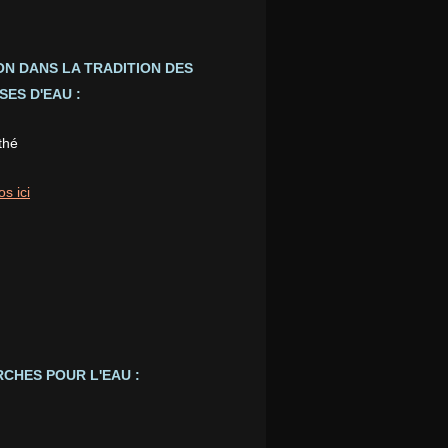
ION DANS LA TRADITION DES
ES D'EAU :
thé
os ici
CHES POUR L'EAU :