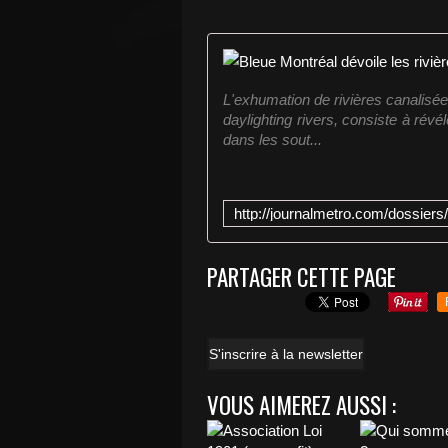
L'exhumation de rivières canalisé
daylighting rivers, consiste à révé
dans les sout...
PARTAGER CETTE PAGE
S'inscrire à la newsletter
VOUS AIMEREZ AUSSI :