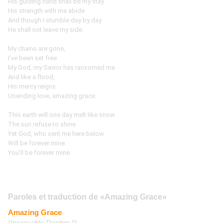
His guiding hand shall be my stay 
His strength with me abide 
And though I stumble day by day 
He shall not leave my side. 
My chains are gone, 
I've been set free 
My God, my Savior has ransomed me 
And like a flood, 
His mercy reigns 
Unending love, amazing grace. 
This earth will one day melt like snow 
The sun refuse to shine 
Yet God, who sent me here below 
Will be forever mine. 
You'll be forever mine.﻿
Paroles et traduction de «Amazing Grace»
Amazing Grace
(Incroyable Pardon *)