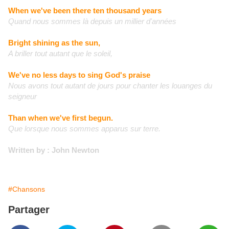
When we've been there ten thousand years
Quand nous sommes là depuis un millier d'années
Bright shining as the sun,
A briller tout autant que le soleil,
We've no less days to sing God's praise
Nous avons tout autant de jours pour chanter les louanges du
seigneur
Than when we've first begun.
Que lorsque nous sommes apparus sur terre.
Written by : John Newton
#Chansons
Partager