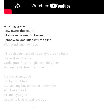
Amazing grace 
How sweet the sound 
That saved a wretch like me 
I once was lost, but now I'm found 
Was blind, but now I see 
Through countless dangers, doubts and fears 
I have already come 
Gods grace has brought me safely here 
And grace will lead me home 
My chains are gone 
I've been set free 
My God, my Savior has ransomed me 
And like a flood 
His mercy reigns 
Unending love, amazing grace 