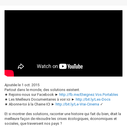
Ajoutée le 1 oct. 2015
Partout dans le monde, des solutions existent.
★ Rejoins-nous sur Facebook ►
http://fb.me/Eteignez.Vos.Portables
★ Les Meilleurs Documentaires à voir ici ►
http://bit.ly/Les-Docs
★ Abonne-toi à la Chaine ICI ►
http://bit.ly/Le-Vrai-Cinema
✓
Et si montrer des solutions, raconter une histoire qui fait du bien, était la
meilleure façon de résoudre les crises écologiques, économiques et
sociales, que traversent nos pays ?