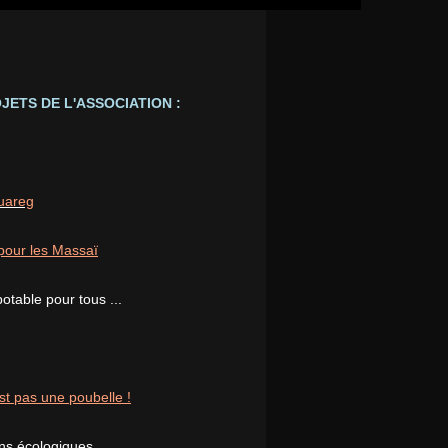
JETS DE L'ASSOCIATION :
ouareg
pour les Massaï
potable pour tous ...
st pas une poubelle !
ons écologiques