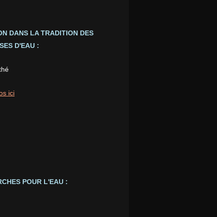
ION DANS LA TRADITION DES
ES D'EAU :
thé
os ici
CHES POUR L'EAU :