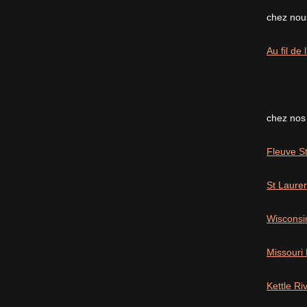
chez nous
Au fil de
chez nos
Fleuve St
St Laure
Wisconsi
Missouri
Kettle R