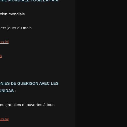
IE MONDIALE POUR LA PAIX :
xion mondiale
1ers jours du mois
os ici
s
NIES DE GUERISON AVEC LES
NIDAS :
s gratuites et ouvertes à tous
os ici