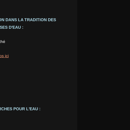
ION DANS LA TRADITION DES
ES D'EAU :
thé
os ici
CHES POUR L'EAU :