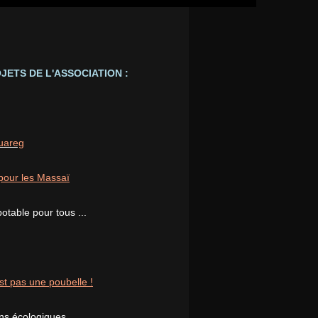
JETS DE L'ASSOCIATION :
ouareg
pour les Massaï
potable pour tous ...
st pas une poubelle !
ons écologiques