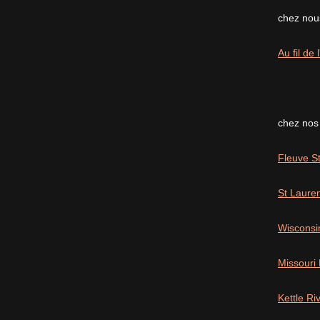
chez nous
Au fil de
chez nos
Fleuve St
St Laure
Wisconsi
Missouri
Kettle R