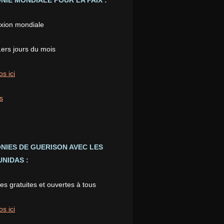
IE MONDIALE POUR LA PAIX :
xion mondiale
1ers jours du mois
os ici
s
NIES DE GUERISON AVEC LES
NIDAS :
s gratuites et ouvertes à tous
os ici