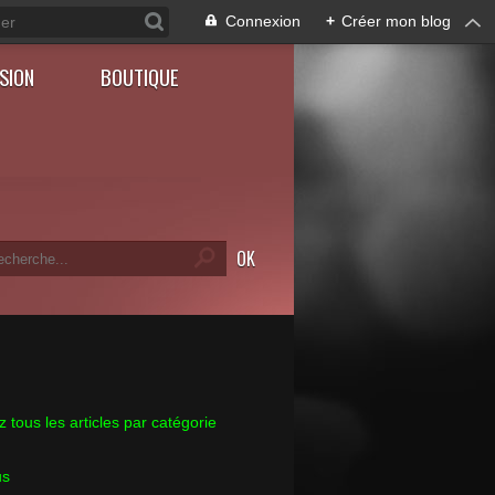
Connexion
+
Créer mon blog
SION
BOUTIQUE
 tous les articles par catégorie
us