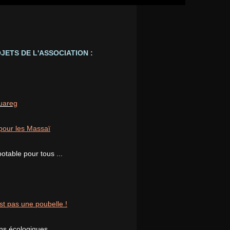
JETS DE L'ASSOCIATION :
ouareg
pour les Massaï
potable pour tous ...
st pas une poubelle !
ons écologiques