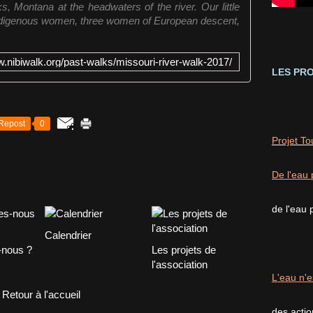
 Montana at the headwaters of the river. Our little
Indigenous women, three women of European descent,
w.nibiwalk.org/past-walks/missouri-river-walk-2017/
LES PRO
Repost
0
Projet T
De l'eau 
de l'eau 
Calendrier
nous ?
Les projets de
l'association
L'eau n'e
Retour à l'accueil
des acti