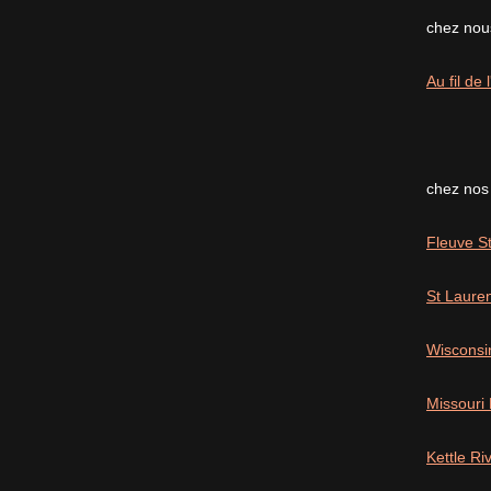
chez nous
Au fil de
chez nos
Fleuve St
St Laure
Wisconsi
Missouri
Kettle R