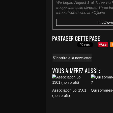
We began August 1 at Three Forks,
troupe was quite diverse. Three 
three children who are Ojibwe
http://ww
PARTAGER CETTE PAGE
S'inscrire à la newsletter
VOUS AIMEREZ AUSSI :
Association Loi 1901
Qui sommes-
(non profit)