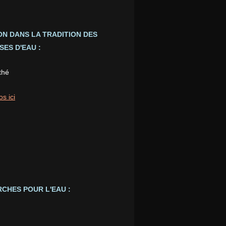
ION DANS LA TRADITION DES
ES D'EAU :
thé
os ici
CHES POUR L'EAU :